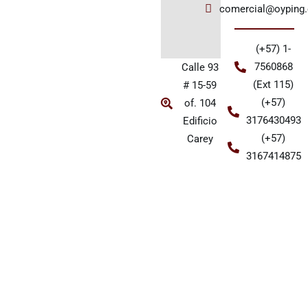
comercial@oyping
(+57) 1-
7560868
Calle 93
(Ext 115)
# 15-59
(+57)
of. 104
3176430493
Edificio
(+57)
Carey
3167414875